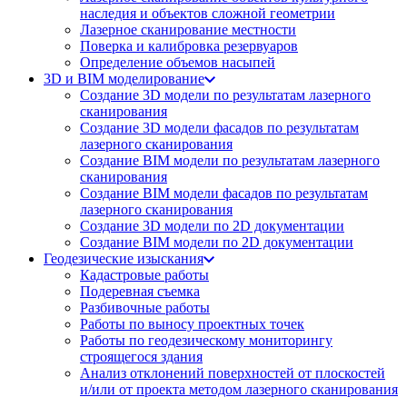
наследия и объектов сложной геометрии
Лазерное сканирование местности
Поверка и калибровка резервуаров
Определение объемов насы​​пей
3D и BIM моделирование
Создание 3D модели по результатам лазерного
сканирования
Создание 3D модели фасадов по результатам
лазерного сканирования
Создание BIM модели по результатам лазерного
сканирования
Создание BIM модели фасадов по результатам
лазерного сканирования
Создание 3D модели по 2D документации
Создание BIM модели по 2D документации
Геодезические изыскания
Кадастровые работы
Подеревная съемка
Разбивочные работы
Работы по выносу проектных точек
Работы по геодезическому мониторингу
строящегося здания
Анализ отклонений поверхностей от плоскостей
и/или от проекта методом лазерного сканирования