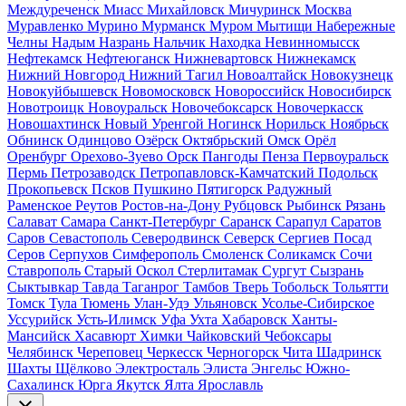
Междуреченск
Миасс
Михайловск
Мичуринск
Москва
Муравленко
Мурино
Мурманск
Муром
Мытищи
Набережные
Челны
Надым
Назрань
Нальчик
Находка
Невинномысск
Нефтекамск
Нефтеюганск
Нижневартовск
Нижнекамск
Нижний Новгород
Нижний Тагил
Новоалтайск
Новокузнецк
Новокуйбышевск
Новомосковск
Новороссийск
Новосибирск
Новотроицк
Новоуральск
Новочебоксарск
Новочеркасск
Новошахтинск
Новый Уренгой
Ногинск
Норильск
Ноябрьск
Обнинск
Одинцово
Озёрск
Октябрьский
Омск
Орёл
Оренбург
Орехово-Зуево
Орск
Пангоды
Пенза
Первоуральск
Пермь
Петрозаводск
Петропавловск-Камчатский
Подольск
Прокопьевск
Псков
Пушкино
Пятигорск
Радужный
Раменское
Реутов
Ростов-на-Дону
Рубцовск
Рыбинск
Рязань
Салават
Самара
Санкт-Петербург
Саранск
Сарапул
Саратов
Саров
Севастополь
Северодвинск
Северск
Сергиев Посад
Серов
Серпухов
Симферополь
Смоленск
Соликамск
Сочи
Ставрополь
Старый Оскол
Стерлитамак
Сургут
Сызрань
Сыктывкар
Тавда
Таганрог
Тамбов
Тверь
Тобольск
Тольятти
Томск
Тула
Тюмень
Улан-Удэ
Ульяновск
Усолье-Сибирское
Уссурийск
Усть-Илимск
Уфа
Ухта
Хабаровск
Ханты-
Мансийск
Хасавюрт
Химки
Чайковский
Чебоксары
Челябинск
Череповец
Черкесск
Черногорск
Чита
Шадринск
Шахты
Щёлково
Электросталь
Элиста
Энгельс
Южно-
Сахалинск
Юрга
Якутск
Ялта
Ярославль