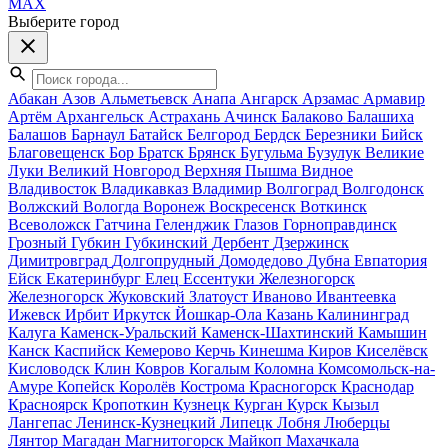
MAX
Выберите город
Абакан
Азов
Альметьевск
Анапа
Ангарск
Арзамас
Армавир
Артём
Архангельск
Астрахань
Ачинск
Балаково
Балашиха
Балашов
Барнаул
Батайск
Белгород
Бердск
Березники
Бийск
Благовещенск
Бор
Братск
Брянск
Бугульма
Бузулук
Великие
Луки
Великий Новгород
Верхняя Пышма
Видное
Владивосток
Владикавказ
Владимир
Волгоград
Волгодонск
Волжский
Вологда
Воронеж
Воскресенск
Воткинск
Всеволожск
Гатчина
Геленджик
Глазов
Горноправдинск
Грозный
Губкин
Губкинский
Дербент
Дзержинск
Димитровград
Долгопрудный
Домодедово
Дубна
Евпатория
Ейск
Екатеринбург
Елец
Ессентуки
Железногорск
Железногорск
Жуковский
Златоуст
Иваново
Ивантеевка
Ижевск
Ирбит
Иркутск
Йошкар-Ола
Казань
Калининград
Калуга
Каменск-Уральский
Каменск-Шахтинский
Камышин
Канск
Каспийск
Кемерово
Керчь
Кинешма
Киров
Киселёвск
Кисловодск
Клин
Ковров
Когалым
Коломна
Комсомольск-на-
Амуре
Копейск
Королёв
Кострома
Красногорск
Краснодар
Красноярск
Кропоткин
Кузнецк
Курган
Курск
Кызыл
Лангепас
Ленинск-Кузнецкий
Липецк
Лобня
Люберцы
Лянтор
Магадан
Магнитогорск
Майкоп
Махачкала